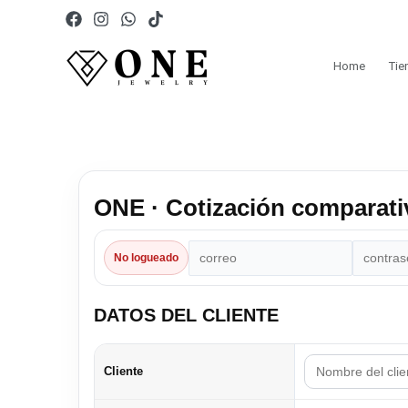
Ir
al
contenido
Home
Tie
ONE · Cotización comparati
No logueado
DATOS DEL CLIENTE
Cliente