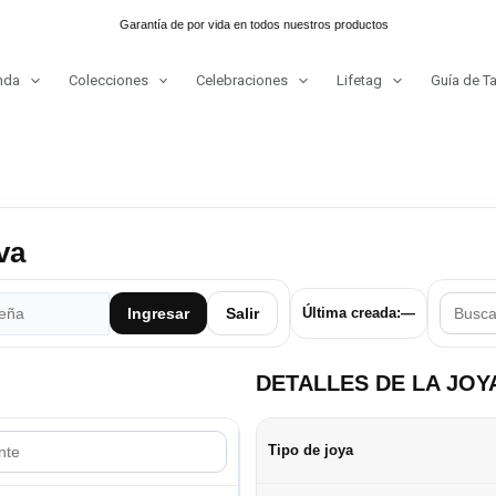
Garantía de por vida en todos nuestros productos
nda
Colecciones
Celebraciones
Lifetag
Guía de Ta
va
Ingresar
Salir
Última creada:
—
DETALLES DE LA JOY
Tipo de joya