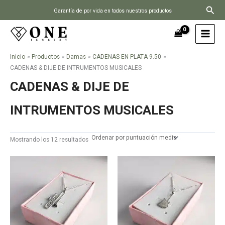
Ir
Busc
Garantía de por vida en todos nuestros productos
al
contenido
Inicio
Productos
Damas
CADENAS EN PLATA 9.50
CADENAS & DIJE DE INTRUMENTOS MUSICALES
CADENAS & DIJE DE
INTRUMENTOS MUSICALES
Ordenado
Mostrando los 12 resultados
por
puntuación
media