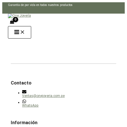
Ir
Garantía de por vida en todos nuestros productos
al
Buscar
contenido
Contacto
Ventas@onejoyeria.com.pe
WhatsApp
Información