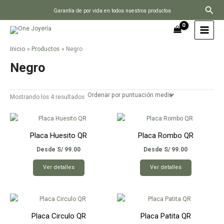
Ir
Busc
Garantía de por vida en todos nuestros productos
al
contenido
Inicio
Productos
Negro
Negro
Ordenado
Mostrando los 4 resultados
por
puntuación
media
Placa Huesito QR
Placa Rombo QR
Desde
S/
99.00
Desde
S/
99.00
Este
Este
Ver detalles
Ver detalles
producto
producto
tiene
tiene
múltiples
múltiples
variantes.
variantes.
Placa Circulo QR
Placa Patita QR
Las
Las