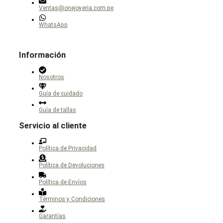
página
Ventas@onejoyeria.com.pe
de
producto
WhatsApp
Información
Nosotros
Guía de cuidado
Guía de tallas
Servicio al cliente
Política de Privacidad
Política de Devoluciones
Política de Envíos
Términos y Condiciones
Garantías