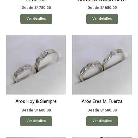
de
de
producto
producto
Desde
S/
780.00
Desde
S/
680.00
Este
Este
Ver detalles
Ver detalles
producto
producto
tiene
tiene
múltiples
múltiples
variantes.
variantes.
Las
Las
opciones
opciones
se
se
pueden
pueden
elegir
elegir
en
en
la
la
página
página
Aros Hoy & Siempre
Aros Eres Mi Fuerza
de
de
producto
producto
Desde
S/
680.00
Desde
S/
580.00
Este
Este
Ver detalles
Ver detalles
producto
producto
tiene
tiene
múltiples
múltiples