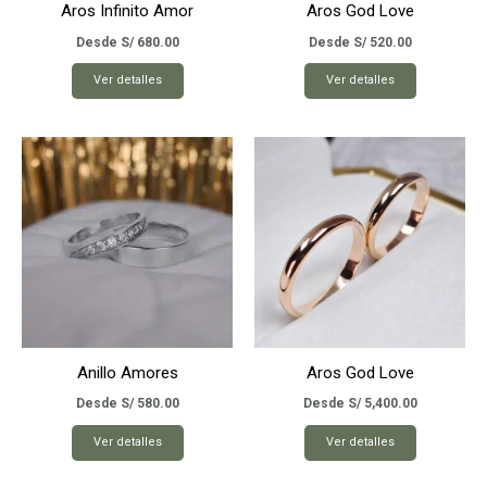
Aros Infinito Amor
Aros God Love
Desde
S/
680.00
Desde
S/
520.00
Este
Este
Ver detalles
Ver detalles
producto
producto
tiene
tiene
múltiples
múltiples
variantes.
variantes.
Las
Las
opciones
opciones
se
se
pueden
pueden
elegir
elegir
en
en
la
la
página
página
Anillo Amores
Aros God Love
de
de
producto
producto
Desde
S/
580.00
Desde
S/
5,400.00
Este
Este
Ver detalles
Ver detalles
producto
producto
tiene
tiene