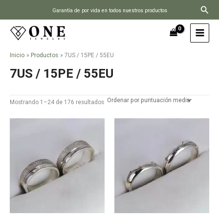
Ir
Busc
Garantía de por vida en todos nuestros productos
al
contenido
Inicio
Productos
7US / 15PE / 55EU
7US / 15PE / 55EU
Mostrando 1–24 de 176 resultados