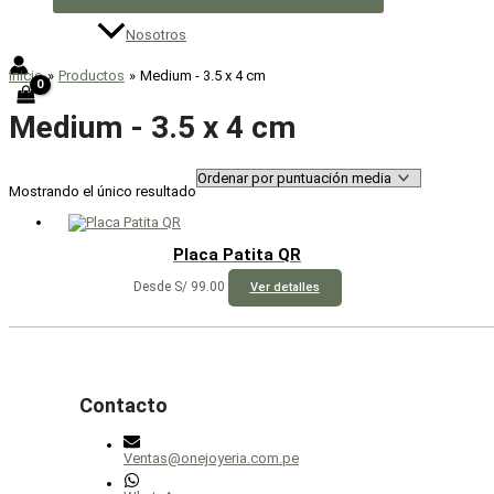
Nosotros
Inicio
Productos
Medium - 3.5 x 4 cm
Medium - 3.5 x 4 cm
Mostrando el único resultado
Placa Patita QR
Este
Desde
S/
99.00
Ver detalles
producto
tiene
múltiples
variantes.
Las
opciones
se
Contacto
pueden
elegir
en
Ventas@onejoyeria.com.pe
la
página