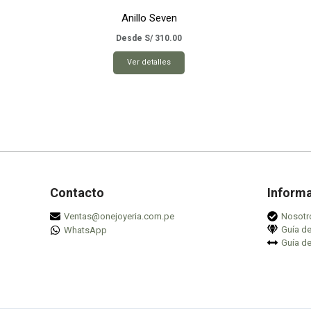
Anillo Seven
Desde
S/
310.00
Este
Ver detalles
producto
tiene
múltiples
variantes.
Las
opciones
se
pueden
Contacto
Inform
elegir
Ventas@onejoyeria.com.pe
Nosotr
en
Guía d
WhatsApp
la
Guía de
página
de
producto