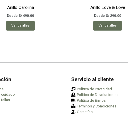
Anillo Carolina
Anillo Love & Love
Desde
S/
490.00
Desde
S/
290.00
Este
Est
Ver detalles
Ver detalles
producto
pro
tiene
tie
múltiples
múl
variantes.
var
Las
Las
opciones
opc
se
se
pueden
pu
ación
Servicio al cliente
elegir
ele
os
Política de Privacidad
en
en
e cuidado
Política de Devoluciones
la
la
 tallas
Política de Envíos
página
pág
Términos y Condiciones
de
de
Garantías
producto
pro