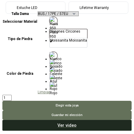
Estuche LED
Lifetime Warranty
Talla Dama
Seleccionar Material
Circones
Circones
Plata
950
Tipo de Piedra
Moissanita
Moissanita
Blanco
Rosado
Color de Piedra
Celeste
Azul
Limpiar
Rojo
Anillo
Anabella
cantidad
Elegir esta joya
Guardar mi elección
Ver video