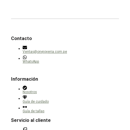
producto
elegir
variantes.
en
Las
la
opciones
página
se
de
pueden
producto
elegir
en
la
página
Contacto
de
producto
Ventas@onejoyeria.com.pe
WhatsApp
Información
Nosotros
Guía de cuidado
Guía de tallas
Servicio al cliente