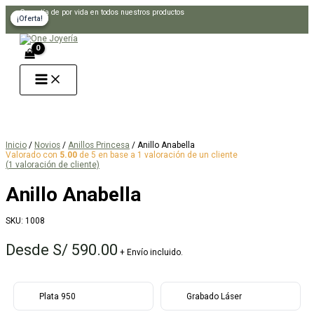
Ir
Garantía de por vida en todos nuestros productos
¡Oferta!
¡Oferta!
al
Buscar
contenido
Inicio
/
Novios
/
Anillos Princesa
/ Anillo Anabella
Valorado con
5.00
de 5 en base a
1
valoración de un cliente
(
1
valoración de cliente)
Anillo Anabella
SKU:
1008
Desde
S/
590.00
+ Envío incluido.
Plata 950
Grabado Láser