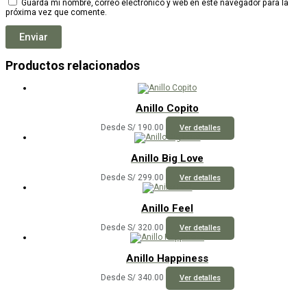
Guarda mi nombre, correo electrónico y web en este navegador para la
próxima vez que comente.
Productos relacionados
Anillo Copito
Este
Desde
S/
190.00
Ver detalles
producto
tiene
múltiples
Anillo Big Love
variantes.
Las
Este
Desde
S/
299.00
Ver detalles
opciones
producto
se
tiene
pueden
múltiples
Anillo Feel
elegir
variantes.
en
Las
Este
Desde
S/
320.00
Ver detalles
la
opciones
producto
página
se
tiene
de
pueden
múltiples
Anillo Happiness
producto
elegir
variantes.
en
Las
Este
Desde
S/
340.00
Ver detalles
la
opciones
producto
página
se
tiene
de
pueden
múltiples