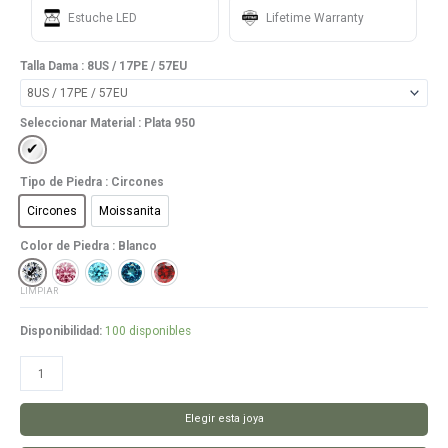
Estuche LED
Lifetime Warranty
Talla Dama
: 8US / 17PE / 57EU
Seleccionar Material
: Plata 950
Plata 950
Tipo de Piedra
: Circones
Circones
Moissanita
Circones
Moissanita
Color de Piedra
: Blanco
Blanco
Rosado
Celeste
Azul
Rojo
LIMPIAR
Disponibilidad:
100 disponibles
Anillo
Carly
cantidad
Elegir esta joya