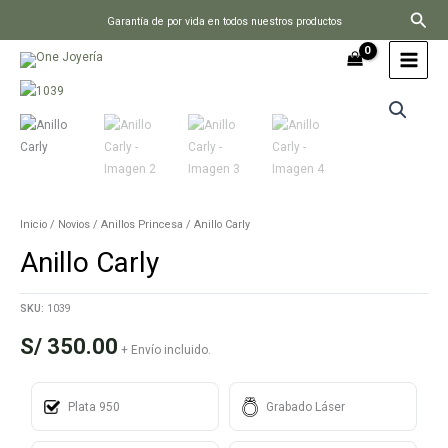
Ir
Busc
Garantía de por vida en todos nuestros productos
al
contenido
Inicio
/
Novios
/
Anillos Princesa
/ Anillo Carly
Anillo Carly
SKU:
1039
S/
350.00
+ Envío incluido.
Plata 950
Grabado Láser