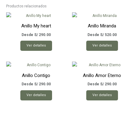
Productos relacionados
Anillo My heart
Anillo Miranda
Desde
S/
290.00
Desde
S/
520.00
Este
Este
Ver detalles
Ver detalles
producto
producto
tiene
tiene
múltiples
múltiples
variantes.
variantes.
Anillo Contigo
Anillo Amor Eterno
Las
Las
opciones
opciones
Desde
S/
290.00
Desde
S/
290.00
se
se
Este
Este
Ver detalles
Ver detalles
pueden
pueden
producto
producto
elegir
elegir
tiene
tiene
en
en
múltiples
múltiples
la
la
variantes.
variantes.
página
página
Las
Las
de
de
opciones
opciones
producto
producto