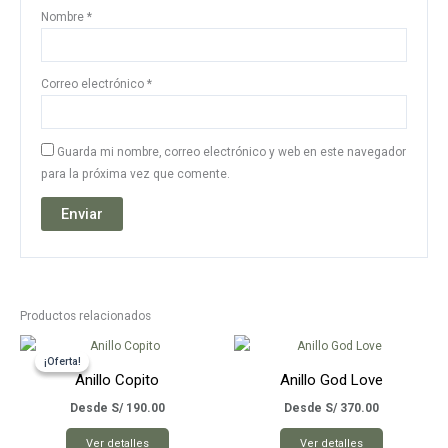
Nombre
*
Correo electrónico
*
Guarda mi nombre, correo electrónico y web en este navegador
para la próxima vez que comente.
Productos relacionados
¡Oferta!
¡Oferta!
Anillo Copito
Anillo God Love
Desde
S/
190.00
Desde
S/
370.00
Este
Este
Ver detalles
Ver detalles