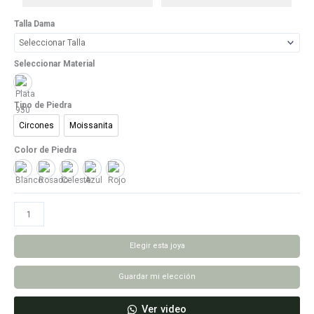
Talla Dama
Seleccionar Material
Plata 950
Tipo de Piedra
Circones
Moissanita
Circones
Moissanita
Color de Piedra
Blanco
Rosado
Celeste
Azul
Rojo
Anillo
Mi
Corazón
Elegir esta joya
Es
Tuyo
Guardar mi elección
cantidad
Ver video