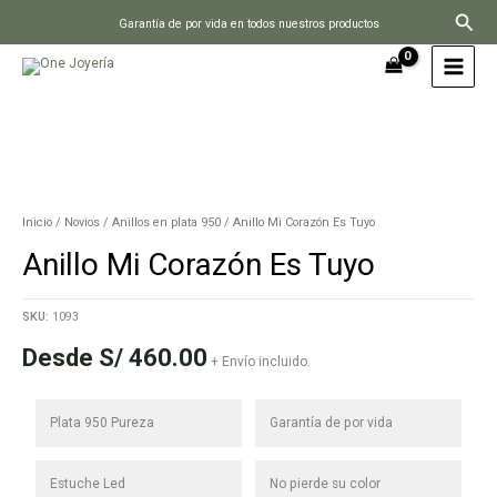
Ir
Busc
Garantía de por vida en todos nuestros productos
al
contenido
Inicio
/
Novios
/
Anillos en plata 950
/ Anillo Mi Corazón Es Tuyo
Anillo Mi Corazón Es Tuyo
SKU:
1093
Desde
S/
460.00
+ Envío incluido.
Plata 950 Pureza
Garantía de por vida
Estuche Led
No pierde su color