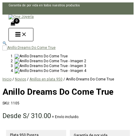
Ir
Garantía de por vida en todos nuestros productos
al
Buscar
contenido
Inicio
/
Novios
/
Anillos en plata 950
/ Anillo Dreams Do Come True
Anillo Dreams Do Come True
SKU:
1105
Desde
S/
310.00
+ Envío incluido.
Plata 950 Pureza
Garantía de por vida