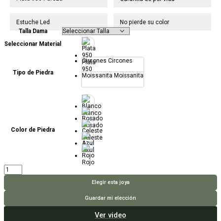
Estuche Led
No pierde su color
Talla Dama
Seleccionar Material
Circones
Circones
Plata
950
Tipo de Piedra
Moissanita
Moissanita
Blanco
Rosado
Color de Piedra
Celeste
Azul
Rojo
Anillo
Dreams
Do
Elegir esta joya
Come
True
Guardar mi elección
cantidad
Ver video