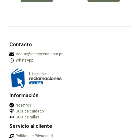
producto
producto
tiene
tiene
múltiples
múltiples
variantes.
variantes.
Las
Las
opciones
opciones
se
se
Contacto
pueden
pueden
Ventas@onejoyeria.com.pe
elegir
elegir
WhatsApp
en
en
la
la
página
página
de
de
producto
producto
Información
Nosotros
Guía de cuidado
Guía de tallas
Servicio al cliente
Política de Privacidad