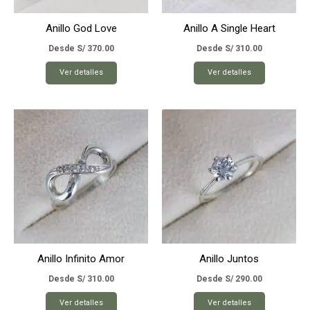
Anillo God Love
Anillo A Single Heart
Desde
S/
370.00
Desde
S/
310.00
Este
Este
Ver detalles
Ver detalles
producto
producto
tiene
tiene
múltiples
múltiples
variantes.
variantes.
Las
Las
opciones
opciones
se
se
pueden
pueden
elegir
elegir
en
en
la
la
página
página
Anillo Infinito Amor
Anillo Juntos
de
de
producto
producto
Desde
S/
310.00
Desde
S/
290.00
Este
Este
Ver detalles
Ver detalles