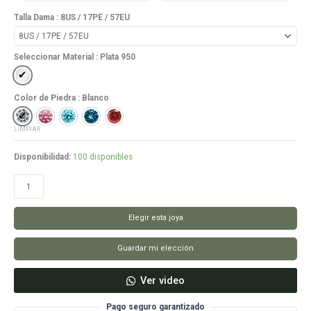
Talla Dama
: 8US / 17PE / 57EU
Seleccionar Material
: Plata 950
Plata 950
Color de Piedra
: Blanco
Blanco
Rosado
Celeste
Azul
Rojo
LIMPIAR
Disponibilidad:
100 disponibles
Anillo
Lovebella
cantidad
Elegir esta joya
Guardar mi elección
Ver video
Pago seguro garantizado