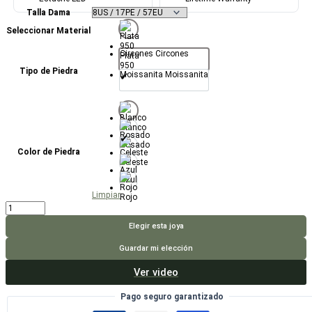
Talla Dama
Seleccionar Material
Circones
Circones
Plata
950
Tipo de Piedra
Moissanita
Moissanita
Blanco
Rosado
Color de Piedra
Celeste
Azul
Limpiar
Rojo
Anillo
Be
My
Elegir esta joya
Valentine
cantidad
Guardar mi elección
Ver video
Pago seguro garantizado