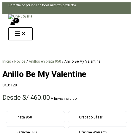
Ir
Garantía de por vida en todos nuestros productos
al
Buscar
contenido
Inicio
/
Novios
/
Anillos en plata 950
/ Anillo Be My Valentine
Anillo Be My Valentine
SKU:
1201
Desde
S/
460.00
+ Envío incluido.
Plata 950
Grabado Láser
Estuche LED
Lifetime Warranty