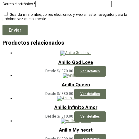
Correo electrónico
*
Guarda mi nombre, correo electrónico y web en este navegador para la
próxima vez que comente.
Productos relacionados
Anillo God Love
Este
Desde
S/
370.00
Ver detalles
producto
tiene
múltiples
Anillo Queen
variantes.
Las
Este
Desde
S/
380.00
Ver detalles
opciones
producto
se
tiene
pueden
múltiples
Anillo Infinito Amor
elegir
variantes.
en
Las
Este
Desde
S/
310.00
Ver detalles
la
opciones
producto
página
se
tiene
de
pueden
múltiples
Anillo My heart
producto
elegir
variantes.
en
Las
Este
Desde
S/
290.00