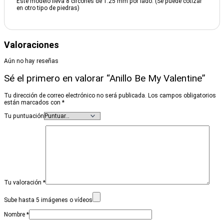
Este modelo lleva 8 circones de 1.25 mm por lado. (Se puede cotizar
en otro tipo de piedras)
Valoraciones
Aún no hay reseñas
Sé el primero en valorar “Anillo Be My Valentine”
Tu dirección de correo electrónico no será publicada.
Los campos obligatorios
están marcados con
*
Tu puntuación
Tu valoración
*
Sube hasta 5 imágenes o vídeos
Nombre
*