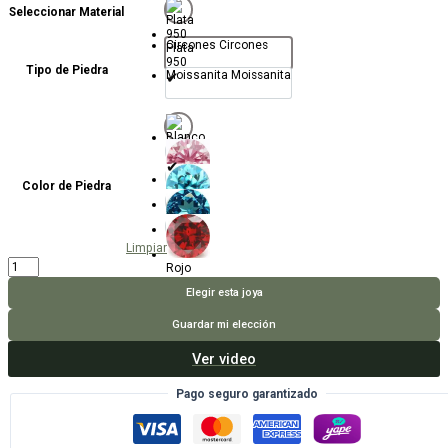
Seleccionar Material
Circones
Circones
Plata
950
Tipo de Piedra
Moissanita
Moissanita
Blanco
Color de Piedra
Rosado
Celeste
Azul
Limpiar
Anillo
Rojo
Perfect
Match
Elegir esta joya
cantidad
Guardar mi elección
Ver video
Pago seguro garantizado