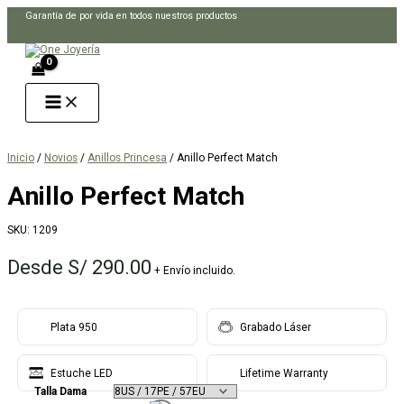
Ir
Garantía de por vida en todos nuestros productos
al
Buscar
contenido
Inicio
/
Novios
/
Anillos Princesa
/ Anillo Perfect Match
Anillo Perfect Match
SKU:
1209
Desde
S/
290.00
+ Envío incluido.
Plata 950
Grabado Láser
Estuche LED
Lifetime Warranty
Talla Dama