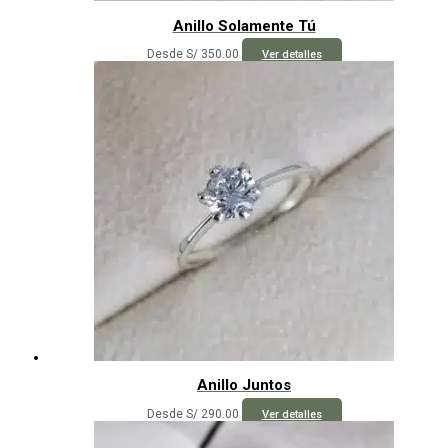
Anillo Solamente Tú
Este
Desde
S/
350.00
Ver detalles
producto
tiene
múltiples
variantes.
Las
opciones
se
pueden
elegir
en
la
página
de
producto
Anillo Juntos
Este
Desde
S/
290.00
Ver detalles
producto
tiene