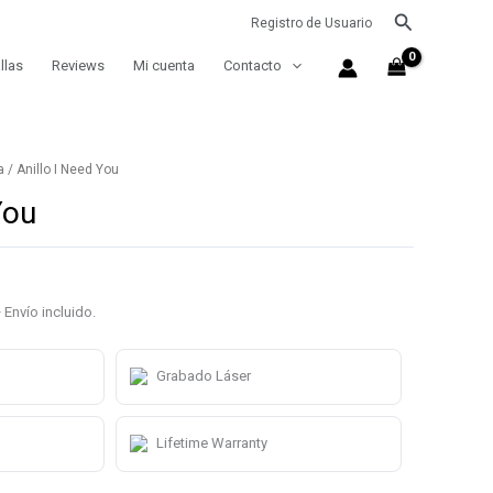
Buscar
Registro de Usuario
llas
Reviews
Mi cuenta
Contacto
a
/ Anillo I Need You
You
 Envío incluido.
Grabado Láser
Lifetime Warranty