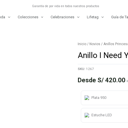
Garantía de por vida en todos nuestros productos
nda
Colecciones
Celebraciones
Lifetag
Guía de Ta
Inicio
/
Novios
/
Anillos Princes
Anillo I Need 
SKU:
1267
Desde
S/
420.00
+
Plata 950
Estuche LED