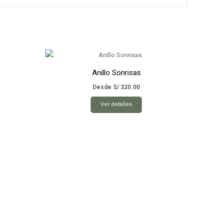
Anillo Sonrisas
Desde
S/
320.00
Este
Ver detalles
producto
tiene
múltiples
variantes.
Las
opciones
se
pueden
elegir
en