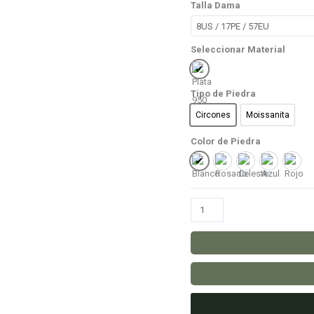
Talla Dama
Seleccionar Material
Plata 950
Tipo de Piedra
Circones
Moissanita
Circones
Moissanita
Color de Piedra
Blanco
Rosado
Celeste
Azul
Rojo
Anillo
I
Need
You
cantidad