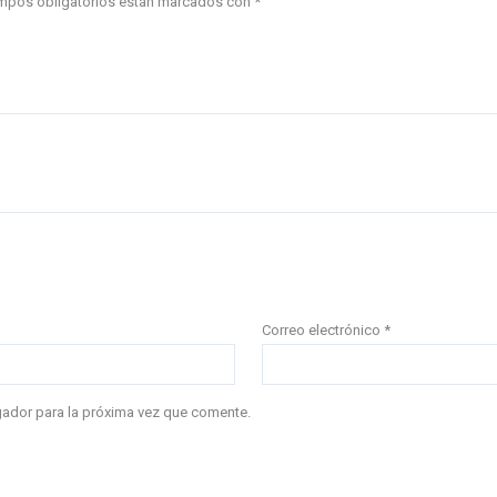
mpos obligatorios están marcados con
*
Correo electrónico
*
gador para la próxima vez que comente.