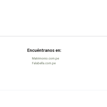
la
página
de
producto
Encuéntranos en:
Matrimonio.com.pe
Falabella.com.pe