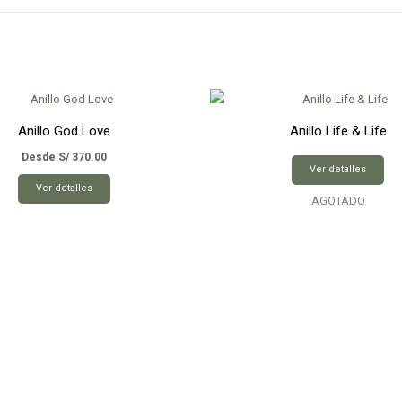
Anillo God Love
Anillo Life & Life
Desde
S/
370.00
Ver detalles
Este
Ver detalles
producto
AGOTADO
tiene
múltiples
variantes.
Las
opciones
se
pueden
elegir
en