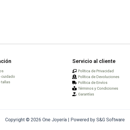
la
página
de
producto
ación
Servicio al cliente
os
Política de Privacidad
e cuidado
Política de Devoluciones
 tallas
Política de Envíos
Términos y Condiciones
Garantías
Copyright © 2026 One Joyería | Powered by S&G Software