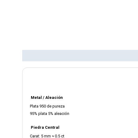
Descripción del producto
Reseñas
Metal / Aleación
Plata 950 de pureza
95% plata 5% aleación
Piedra Central
Carat: 5 mm ≈ 0.5 ct