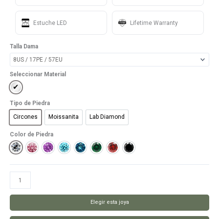
Estuche LED
Lifetime Warranty
Talla Dama
Seleccionar Material
Plata 950
Tipo de Piedra
Circones
Moissanita
Lab Diamond
Circones
Moissanita
Lab Diamond
Color de Piedra
Blanco
Rosado
Lila
Celeste
Azul
Verde
Rojo
Black
Anillo
My
Reason
Elegir esta joya
cantidad