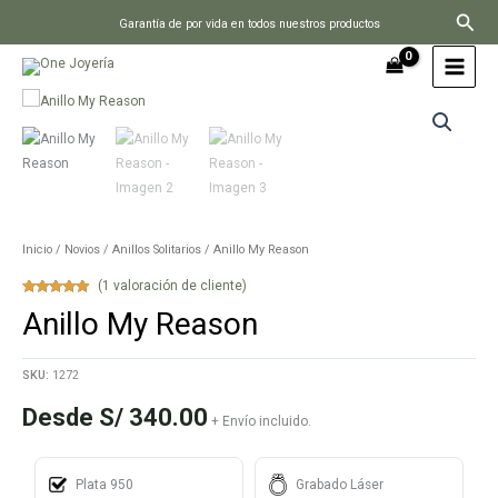
Ir
Busc
Garantía de por vida en todos nuestros productos
al
contenido
Inicio
/
Novios
/
Anillos Solitarios
/ Anillo My Reason
(
1
valoración de cliente)
Valorado con
1
Anillo My Reason
5.00
de 5 en
base a
valoración de
un cliente
SKU:
1272
Desde
S/
340.00
+ Envío incluido.
Plata 950
Grabado Láser