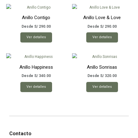
Anillo Contigo
Anillo Love & Love
Desde
S/
290.00
Desde
S/
290.00
Este
Este
Ver detalles
Ver detalles
producto
producto
tiene
tiene
múltiples
múltiples
variantes.
variantes.
Anillo Happiness
Anillo Sonrisas
Las
Las
opciones
opciones
Desde
S/
340.00
Desde
S/
320.00
se
se
Este
Este
Ver detalles
Ver detalles
pueden
pueden
producto
producto
elegir
elegir
tiene
tiene
en
en
múltiples
múltiples
la
la
variantes.
variantes.
página
página
Las
Las
de
de
opciones
opciones
producto
producto
se
se
Contacto
pueden
pueden