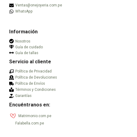
Ventas@onejoyeria.com.pe
elegir
elegir
WhatsApp
en
en
la
la
página
página
Información
de
de
producto
producto
Nosotros
Guía de cuidado
Guía de tallas
Servicio al cliente
Política de Privacidad
Política de Devoluciones
Política de Envíos
Términos y Condiciones
Garantías
Encuéntranos en:
Matrimonio.com.pe
Falabella.com.pe