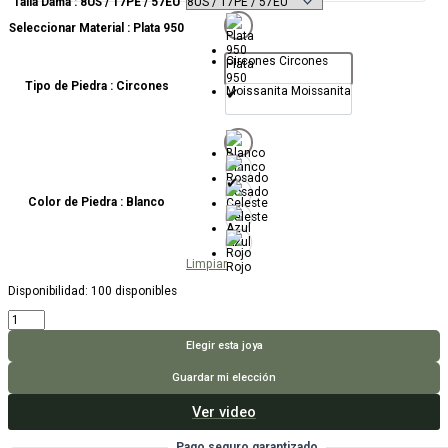
Talla Dama
: 8US / 17PE / 57EU
Seleccionar Material
: Plata 950
Circones
Circones
Plata
950
Tipo de Piedra
: Circones
Moissanita
Moissanita
Blanco
Rosado
Color de Piedra
: Blanco
Celeste
Azul
Limpiar
Rojo
Disponibilidad:
100 disponibles
Anillo
Anahí
cantidad
Elegir esta joya
Guardar mi elección
Ver video
Pago seguro garantizado