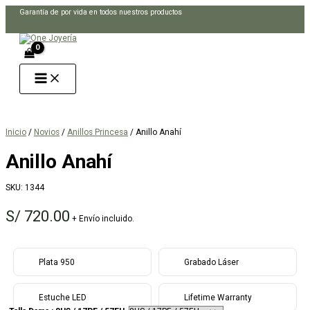
Ir
Garantía de por vida en todos nuestros productos
al
Buscar
contenido
Inicio
/
Novios
/
Anillos Princesa
/ Anillo Anahí
Anillo Anahí
SKU:
1344
S/
720.00
+ Envío incluido.
Plata 950
Grabado Láser
Estuche LED
Lifetime Warranty