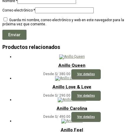
Nombre
*
Correo electrónico
*
Guarda mi nombre, correo electrónico y web en este navegador para la
próxima vez que comente.
Productos relacionados
Anillo Queen
Este
Desde
S/
380.00
Ver detalles
producto
tiene
múltiples
Anillo Love & Love
variantes.
Las
Este
Desde
S/
290.00
Ver detalles
opciones
producto
se
tiene
pueden
múltiples
Anillo Carolina
elegir
variantes.
en
Las
Este
Desde
S/
490.00
Ver detalles
la
opciones
producto
página
se
tiene
de
pueden
múltiples
Anillo Feel
producto