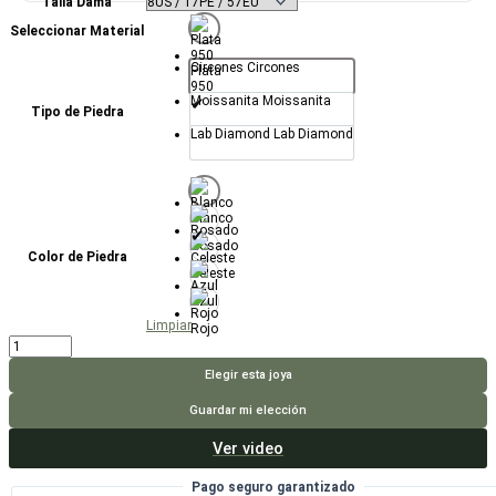
Talla Dama
Seleccionar Material
Circones
Circones
Plata
950
Moissanita
Moissanita
Tipo de Piedra
Lab Diamond
Lab Diamond
Blanco
Rosado
Color de Piedra
Celeste
Azul
Limpiar
Rojo
Anillo
Mil
Gracias
Elegir esta joya
cantidad
Guardar mi elección
Ver video
Pago seguro garantizado