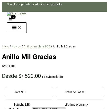
Ir
Garantía de por vida en todos nuestros productos
al
Buscar
contenido
Inicio
/
Novios
/
Anillos en plata 950
/ Anillo Mil Gracias
Anillo Mil Gracias
SKU:
1381
Desde
S/
520.00
+ Envío incluido.
Plata 950
Grabado Láser
Estuche LED
Lifetime Warranty