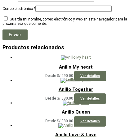
Correo electrónico
*
Guarda mi nombre, correo electrónico y web en este navegador para la
próxima vez que comente.
Productos relacionados
Anillo My heart
Este
Desde
S/
290.00
Ver detalles
producto
tiene
múltiples
Anillo Together
variantes.
Las
Este
Desde
S/
380.00
Ver detalles
opciones
producto
se
tiene
pueden
múltiples
Anillo Queen
elegir
variantes.
en
Las
Este
Desde
S/
380.00
Ver detalles
la
opciones
producto
página
se
tiene
de
pueden
múltiples
Anillo Love & Love
producto
elegir
variantes.