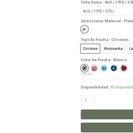
Talla Dama
: 8US / 17PE / 57
Seleccionar Material
: Plat
Plata 950
Tipo de Piedra
: Circones
Circones
Moissanita
L
Circones
Moissanita
Color de Piedra
: Blanco
Blanco
Rosado
Celeste
Azul
Rojo
LIMPIAR
Disponibilidad:
95 disponibl
Anillo
Anyeria
cantidad