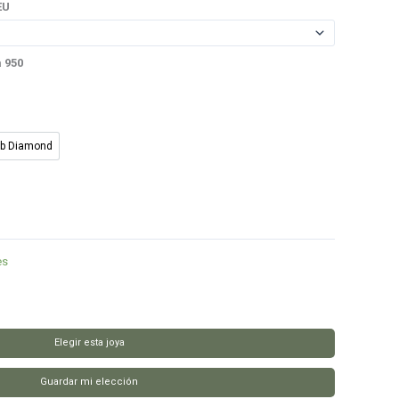
EU
a 950
ab Diamond
Lab Diamond
es
Elegir esta joya
Guardar mi elección