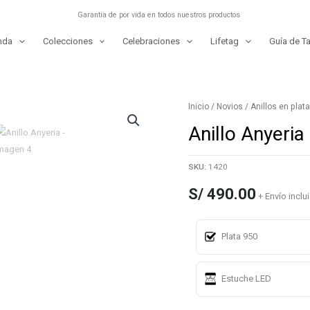
Garantía de por vida en todos nuestros productos
nda
Colecciones
Celebraciones
Lifetag
Guía de Ta
Inicio
/
Novios
/
Anillos en plat
Anillo Anyeria
SKU:
1420
S/
490.00
+ Envío inclu
Plata 950
Estuche LED