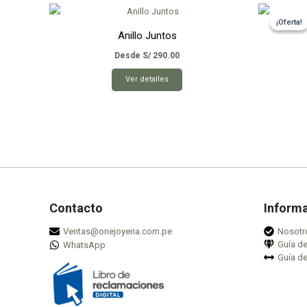
¡Oferta!
¡Oferta!
Anillo Juntos
Desde
S/
290.00
Este
Ver detalles
producto
tiene
múltiples
variantes.
Las
opciones
se
pueden
Contacto
Inform
elegir
Ventas@onejoyeria.com.pe
Nosotr
en
Guía d
WhatsApp
la
Guía de
página
de
producto