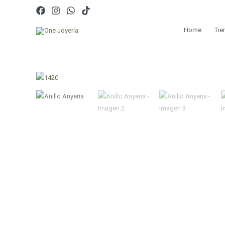
Ir
al
contenido
Home
Tie