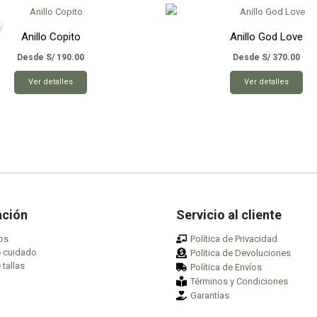
Anillo Copito
Anillo God Love
Desde
S/
190.00
Desde
S/
370.00
Este
Est
Ver detalles
Ver detalles
producto
pro
tiene
tie
múltiples
múl
variantes.
var
Las
Las
opciones
opc
se
se
pueden
pu
ación
Servicio al cliente
elegir
ele
os
Política de Privacidad
en
en
e cuidado
Política de Devoluciones
la
la
 tallas
Política de Envíos
página
pág
Términos y Condiciones
de
de
Garantías
producto
pro