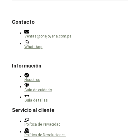
de
pueden
producto
elegir
en
la
página
Contacto
de
producto
Ventas@onejoyeria.com.pe
WhatsApp
Información
Nosotros
Guía de cuidado
Guía de tallas
Servicio al cliente
Política de Privacidad
Política de Devoluciones