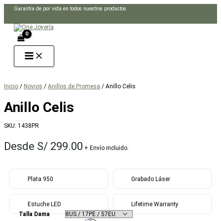
Ir
Garantía de por vida en todos nuestros productos
al
Buscar
contenido
Inicio
/
Novios
/
Anillos de Promesa
/ Anillo Celis
Anillo Celis
SKU:
1438PR
Desde
S/
299.00
+ Envío incluido.
Plata 950
Grabado Láser
Estuche LED
Lifetime Warranty
Talla Dama