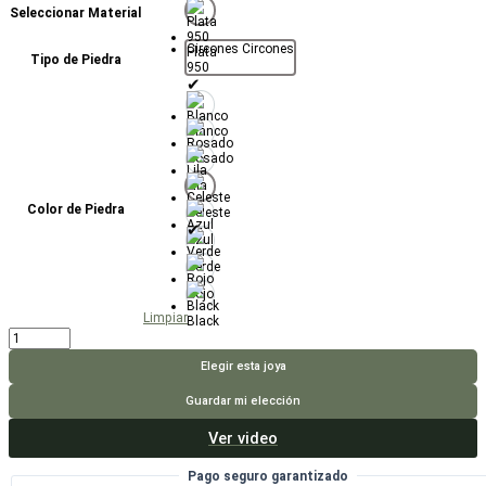
Seleccionar Material
Circones
Circones
Plata
Tipo de Piedra
950
Blanco
Rosado
Lila
Color de Piedra
Celeste
Azul
Verde
Rojo
Limpiar
Black
Anillo
Celis
cantidad
Elegir esta joya
Guardar mi elección
Ver video
Pago seguro garantizado