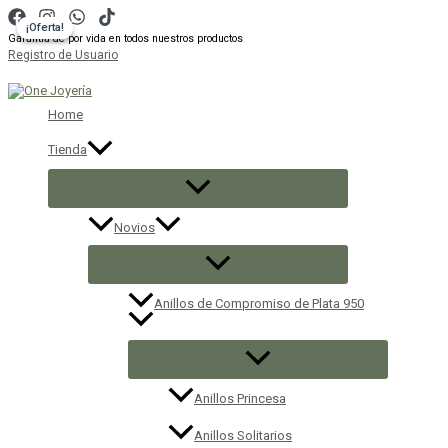
Ir
¡Oferta!
¡Oferta!
al
Garantía de por vida en todos nuestros productos
contenido
Registro de Usuario
Buscar
Home
Tienda
Novios
Anillos de Compromiso de Plata 950
Anillos Princesa
Anillos Solitarios