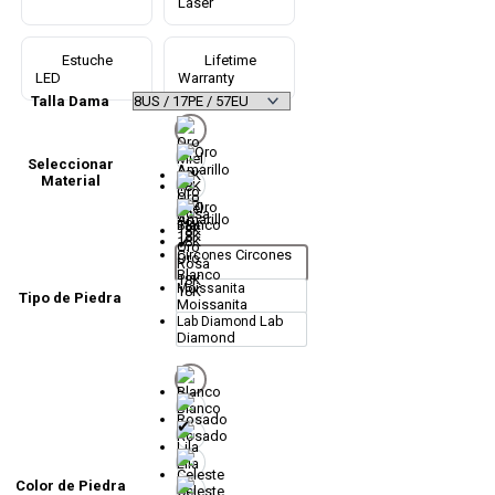
Láser
Estuche
Lifetime
LED
Warranty
Talla Dama
Seleccionar
Material
Oro
Oro
Miel
Amarillo
18K
18K
Oro
Circones
Circones
Oro
Rosa
Blanco
18K
Moissanita
18K
Tipo de Piedra
Moissanita
Lab
Lab Diamond
Diamond
Blanco
Rosado
Lila
Color de Piedra
Celeste