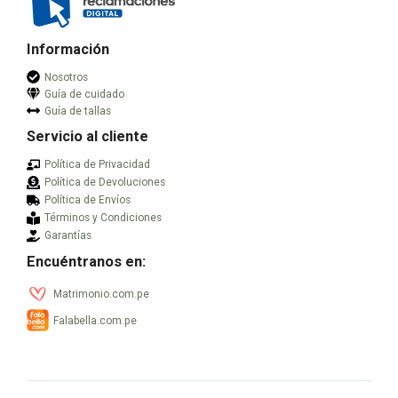
de
de
producto
producto
Información
Nosotros
Guía de cuidado
Guía de tallas
Servicio al cliente
Política de Privacidad
Política de Devoluciones
Política de Envíos
Términos y Condiciones
Garantías
Encuéntranos en:
Matrimonio.com.pe
Falabella.com.pe