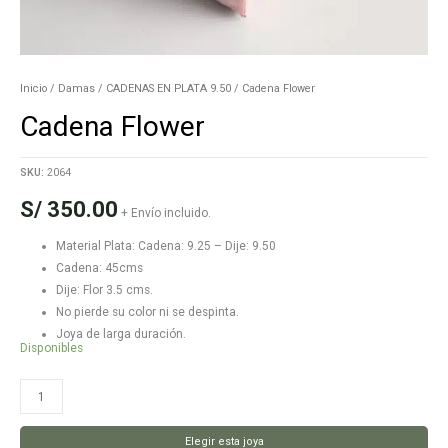
Inicio
/
Damas
/
CADENAS EN PLATA 9.50
/ Cadena Flower
Cadena Flower
SKU:
2064
S/
350.00
+ Envío incluido.
Material Plata: Cadena: 9.25 – Dije: 9.50
Cadena: 45cms
Dije: Flor 3.5 cms.
No pierde su color ni se despinta.
Joya de larga duración.
Disponibles
Cadena
Flower
cantidad
Elegir esta joya