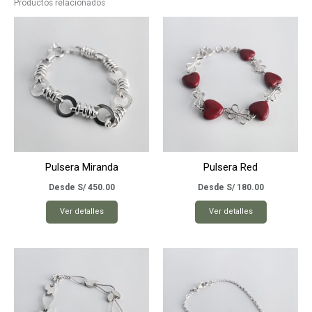
Productos relacionados
Pulsera Miranda
Pulsera Red
Desde
S/
450.00
Desde
S/
180.00
Este
Este
Ver detalles
Ver detalles
producto
producto
tiene
tiene
múltiples
múltiples
variantes.
variantes.
Las
Las
opciones
opciones
se
se