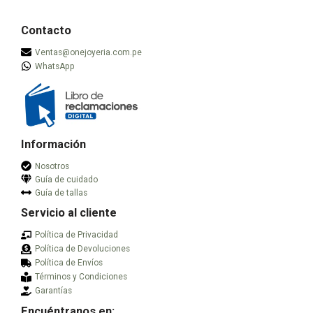
de
de
opciones
opciones
producto
producto
se
se
Contacto
pueden
pueden
Ventas@onejoyeria.com.pe
elegir
elegir
WhatsApp
en
en
la
la
página
página
de
de
producto
producto
Información
Nosotros
Guía de cuidado
Guía de tallas
Servicio al cliente
Política de Privacidad
Política de Devoluciones
Política de Envíos
Términos y Condiciones
Garantías
Encuéntranos en: