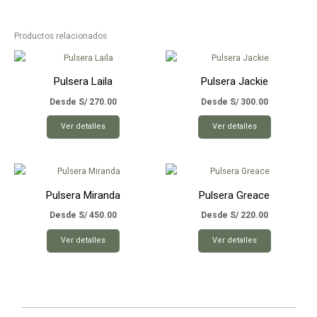
Productos relacionados
Pulsera Laila
Pulsera Jackie
Desde
S/
270.00
Desde
S/
300.00
Este
Este
Ver detalles
Ver detalles
producto
producto
tiene
tiene
múltiples
múltiples
variantes.
variantes.
Pulsera Miranda
Pulsera Greace
Las
Las
opciones
opciones
Desde
S/
450.00
Desde
S/
220.00
se
se
Este
Este
Ver detalles
Ver detalles
pueden
pueden
producto
producto
elegir
elegir
tiene
tiene
en
en
múltiples
múltiples
la
la
variantes.
variantes.
página
página
Las
Las