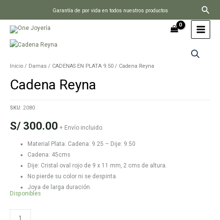
Ir
Busc
Garantía de por vida en todos nuestros productos
al
contenido
Inicio
/
Damas
/
CADENAS EN PLATA 9.50
/ Cadena Reyna
Cadena Reyna
SKU:
2080
S/
300.00
+ Envío incluido.
Material Plata: Cadena: 9.25 – Dije: 9.50
Cadena: 45cms
Dije: Cristal oval rojo de 9 x 11 mm, 2 cms de altura.
No pierde su color ni se despinta.
Joya de larga duración.
Disponibles
Cadena