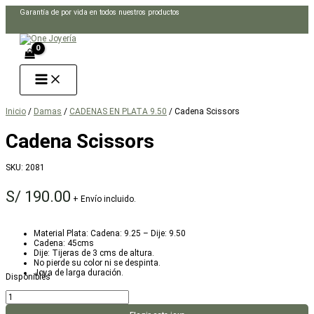
Ir
Garantía de por vida en todos nuestros productos
al
Buscar
contenido
Inicio
/
Damas
/
CADENAS EN PLATA 9.50
/ Cadena Scissors
Cadena Scissors
SKU:
2081
S/
190.00
+ Envío incluido.
Material Plata: Cadena: 9.25 – Dije: 9.50
Cadena: 45cms
Dije: Tijeras de 3 cms de altura.
No pierde su color ni se despinta.
Joya de larga duración.
Disponibles
Cadena
Scissors