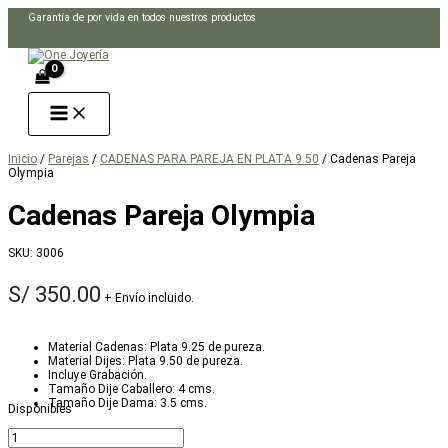
Ir
Garantía de por vida en todos nuestros productos
al
Buscar
contenido
Inicio
/
Parejas
/
CADENAS PARA PAREJA EN PLATA 9.50
/ Cadenas Pareja
Olympia
Cadenas Pareja Olympia
SKU:
3006
S/
350.00
+ Envío incluido.
Material Cadenas: Plata 9.25 de pureza.
Material Dijes: Plata 9.50 de pureza.
Incluye Grabación.
Tamaño Dije Caballero: 4 cms.
Tamaño Dije Dama: 3.5 cms.
Disponibles
Cadenas