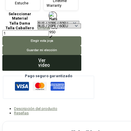
Lifetime
Estuche
Warranty
Seleccionar
Material
Talla Dama
Limpiar
Plata
Talla Caballero
Aros
950
Contigo
cantidad
Elegir esta joya
Guardar mi elección
Ver
video
Pago seguro garantizado
Descripción del producto
Reseñas