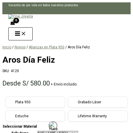
Ir
Garantía de por vida en todos nuestros productos
al
Buscar
contenido
Inicio
/
Novios
/
Alianzas en Plata 950
/ Aros Día Feliz
Aros Día Feliz
SKU:
4120
Desde
S/
580.00
+ Envío incluido.
Plata 950
Grabado Láser
Estuche
Lifetime Warranty
Seleccionar Material