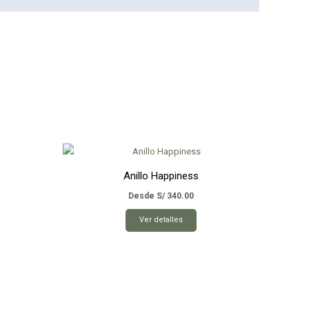
Anillo Happiness
Desde
S/
340.00
e
Este
Ver detalles
ducto
producto
ne
tiene
tiples
múltiples
iantes.
variantes.
Las