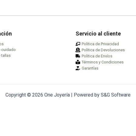
opciones
opc
se
se
pueden
pu
elegir
ele
en
en
ación
Servicio al cliente
la
la
os
Política de Privacidad
página
pág
e cuidado
Política de Devoluciones
de
de
 tallas
Política de Envíos
producto
pro
Términos y Condiciones
Garantías
Copyright © 2026 One Joyería | Powered by S&G Software