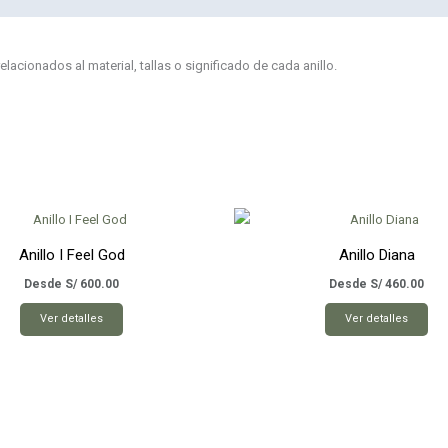
cionados al material, tallas o significado de cada anillo.
Anillo I Feel God
Anillo Diana
Desde
S/
600.00
Desde
S/
460.00
Este
Est
Ver detalles
Ver detalles
producto
pro
tiene
tie
múltiples
múl
variantes.
var
Las
Las