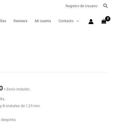
Buscar
Registro de Usuario
llas
Reviews
Mi cuenta
Contacto
0
+ Envío incluido.
lts.
 y 8 cristales de 1.25 mm.
 despinta.