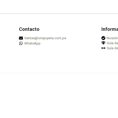
opciones
se
pueden
elegir
en
Contacto
Inform
la
Ventas@onejoyeria.com.pe
Nosotr
página
Guía d
WhatsApp
de
Guía de
producto