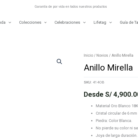
Garantía de por vida en todos nuestros productos
nda
Colecciones
Celebraciones
Lifetag
Guía de Ta
Inicio
/
Novios
/ Anillo Mirella
Anillo Mirella
SKU:
414OB
Desde
S/
4,900.0
Material Oro Blanco 18K
Cristal circular de 6 mm
Piedra: Color Blanca.
No pierde su color ni se
Joya de larga duración.