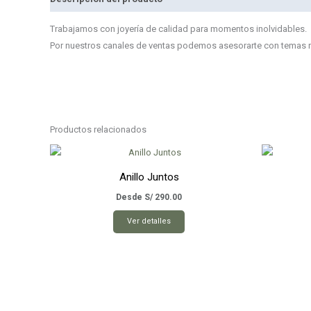
Trabajamos con joyería de calidad para momentos inolvidables.
Por nuestros canales de ventas podemos asesorarte con temas rela
Productos relacionados
Anillo Juntos
Desde
S/
290.00
Este
Ver detalles
producto
tiene
múltiples
variantes.
Las