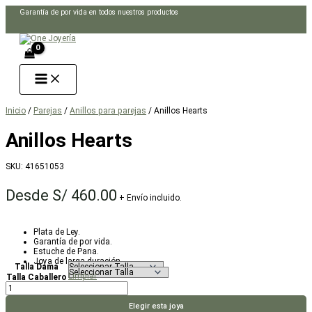
Ir
Garantía de por vida en todos nuestros productos
al
Buscar
contenido
Inicio
/
Parejas
/
Anillos para parejas
/ Anillos Hearts
Anillos Hearts
SKU:
41651053
Desde
S/
460.00
+ Envío incluido.
Plata de Ley.
Garantía de por vida.
Estuche de Pana.
Joya de larga duración.
Talla Dama
Limpiar
Talla Caballero
Anillos
Hearts
cantidad
Elegir esta joya