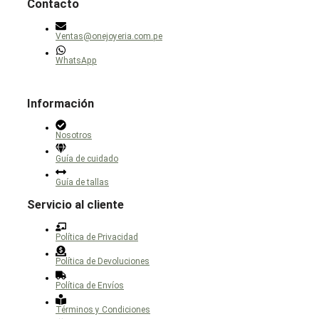
Contacto
en
la
página
Ventas@onejoyeria.com.pe
de
producto
WhatsApp
Información
Nosotros
Guía de cuidado
Guía de tallas
Servicio al cliente
Política de Privacidad
Política de Devoluciones
Política de Envíos
Términos y Condiciones