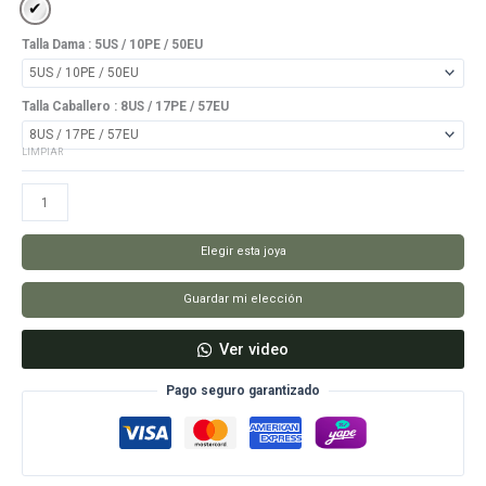
Plata 950
Talla Dama
: 5US / 10PE / 50EU
Talla Caballero
: 8US / 17PE / 57EU
LIMPIAR
Aros
Heaven
cantidad
Elegir esta joya
Guardar mi elección
Ver video
Pago seguro garantizado