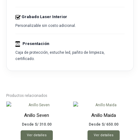
Grabado Laser Interior
Personalizable sin costo adicional.
Presentación
Caja de protección, estuche led, pañito de limpieza,
certificado.
Productos relacionados
Anillo Seven
Anillo Maida
Desde
S/
310.00
Desde
S/
650.00
Este
Este
Ver detalles
Ver detalles
producto
producto