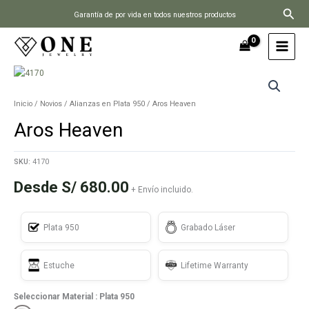
Ir
Busc
Garantía de por vida en todos nuestros productos
al
contenido
Inicio
/
Novios
/
Alianzas en Plata 950
/ Aros Heaven
Aros Heaven
SKU:
4170
Desde
S/
680.00
+ Envío incluido.
Plata 950
Grabado Láser
Estuche
Lifetime Warranty
Seleccionar Material
: Plata 950