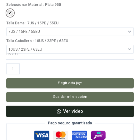
Seleccionar Material
: Plata 950
Plata 950
Talla Dama
: 7US / 15PE / 55EU
Talla Caballero
: 10US / 23PE / 63EU
LIMPIAR
Aros
Para
Siempre
Elegir esta joya
cantidad
Guardar mi elección
Ver video
Pago seguro garantizado