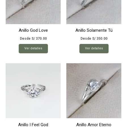
Anillo God Love
Anillo Solamente Tú
Desde
S/
370.00
Desde
S/
350.00
Este
Este
Ver detalles
Ver detalles
producto
producto
tiene
tiene
múltiples
múltiples
variantes.
variantes.
Las
Las
opciones
opciones
se
se
pueden
pueden
elegir
elegir
en
en
la
la
página
página
Anillo I Feel God
Anillo Amor Eterno
de
de