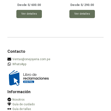
producto
producto
Desde
S/
600.00
Desde
S/
290.00
Este
Este
Ver detalles
Ver detalles
producto
producto
tiene
tiene
múltiples
múltiples
variantes.
variantes.
Las
Las
opciones
opciones
se
se
Contacto
pueden
pueden
Ventas@onejoyeria.com.pe
elegir
elegir
WhatsApp
en
en
la
la
página
página
de
de
producto
producto
Información
Nosotros
Guía de cuidado
Guía de tallas