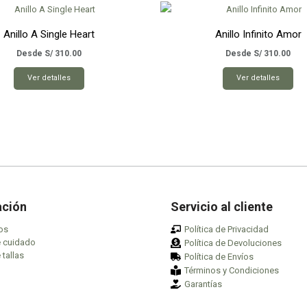
Anillo A Single Heart
Anillo Infinito Amor
Desde
S/
310.00
Desde
S/
310.00
Este
Est
Ver detalles
Ver detalles
producto
pro
tiene
tie
múltiples
múl
variantes.
var
Las
Las
opciones
opc
se
se
pueden
pu
ación
Servicio al cliente
elegir
ele
os
Política de Privacidad
en
en
e cuidado
Política de Devoluciones
la
la
 tallas
Política de Envíos
página
pág
Términos y Condiciones
de
de
Garantías
producto
pro