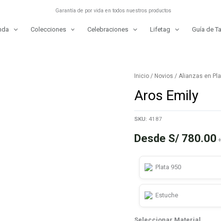
Garantía de por vida en todos nuestros productos
nda
Colecciones
Celebraciones
Lifetag
Guía de Ta
Inicio
/
Novios
/
Alianzas en Pl
Aros Emily
SKU:
4187
Desde
S/
780.00
+
Plata 950
Estuche
Seleccionar Material