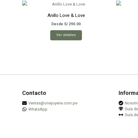
Anillo Love & Love
Desde
S/
290.00
Este
Ver detalles
producto
tiene
múltiples
variantes.
Las
opciones
se
pueden
Contacto
Inform
elegir
Ventas@onejoyeria.com.pe
Nosotr
en
Guía d
WhatsApp
la
Guía de
página
de
producto