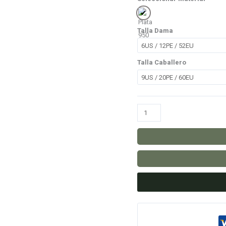
Plata 950
Talla Dama
Talla Caballero
Aros
Emily
cantidad