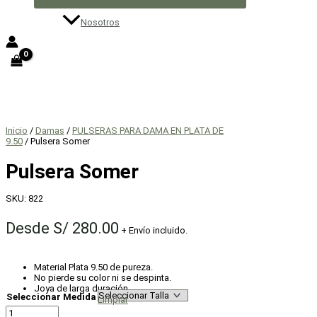
Nosotros
Inicio
/
Damas
/
PULSERAS PARA DAMA EN PLATA DE
9.50
/ Pulsera Somer
Pulsera Somer
SKU:
822
Desde
S/
280.00
+ Envío incluido.
Material Plata 9.50 de pureza.
No pierde su color ni se despinta.
Joya de larga duración.
Seleccionar Medida
Limpiar
Pulsera