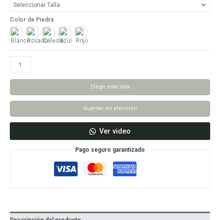
Color de Piedra
Blanco
Rosado
Celeste
Azul
Rojo
Anillo
Queen
cantidad
Elegir esta joya
Guardar mi elección
Ver video
Pago seguro garantizado