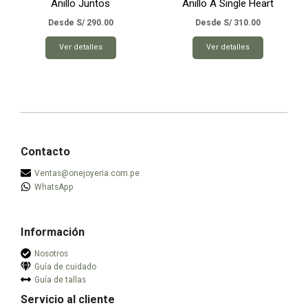
Anillo Juntos
Anillo A Single Heart
Las
Las
opciones
opciones
Desde
S/
290.00
Desde
S/
310.00
se
se
Este
Este
Ver detalles
Ver detalles
pueden
pueden
producto
producto
elegir
elegir
tiene
tiene
en
en
múltiples
múltiples
la
la
variantes.
variantes.
página
página
Las
Las
de
de
opciones
opciones
producto
producto
se
se
Contacto
pueden
pueden
Ventas@onejoyeria.com.pe
elegir
elegir
WhatsApp
en
en
la
la
página
página
Información
de
de
producto
producto
Nosotros
Guía de cuidado
Guía de tallas
Servicio al cliente