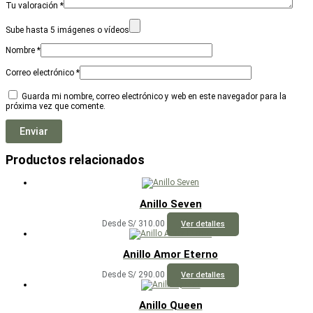
Tu valoración
*
Sube hasta 5 imágenes o vídeos
Nombre
*
Correo electrónico
*
Guarda mi nombre, correo electrónico y web en este navegador para la
próxima vez que comente.
Productos relacionados
Anillo Seven
Este
Desde
S/
310.00
Ver detalles
producto
tiene
múltiples
Anillo Amor Eterno
variantes.
Las
Este
Desde
S/
290.00
Ver detalles
opciones
producto
se
tiene
pueden
múltiples
Anillo Queen
elegir
variantes.