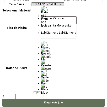
Talla Dama
Seleccionar Material
Circones
Circones
Plata
950
Moissanita
Moissanita
Tipo de Piedra
Lab Diamond
Lab Diamond
Blanco
Rosado
Lila
Color de Piedra
Celeste
Azul
Verde
Rojo
Limpiar
Black
Anillo
A
Tu
Elegir esta joya
Lado