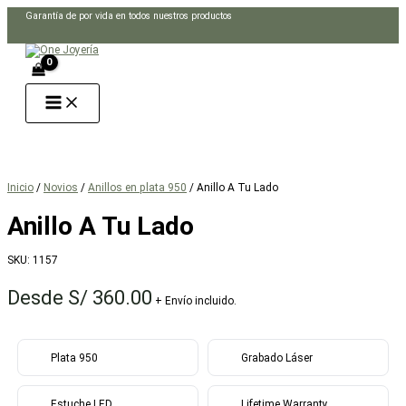
Ir
Garantía de por vida en todos nuestros productos
al
Buscar
contenido
Inicio
/
Novios
/
Anillos en plata 950
/ Anillo A Tu Lado
Anillo A Tu Lado
SKU:
1157
Desde
S/
360.00
+ Envío incluido.
Plata 950
Grabado Láser
Estuche LED
Lifetime Warranty