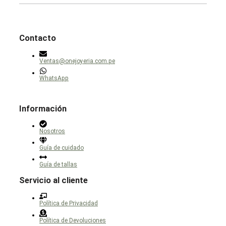
de
pueden
producto
elegir
en
la
página
Contacto
de
producto
Ventas@onejoyeria.com.pe
WhatsApp
Información
Nosotros
Guía de cuidado
Guía de tallas
Servicio al cliente
Política de Privacidad
Política de Devoluciones