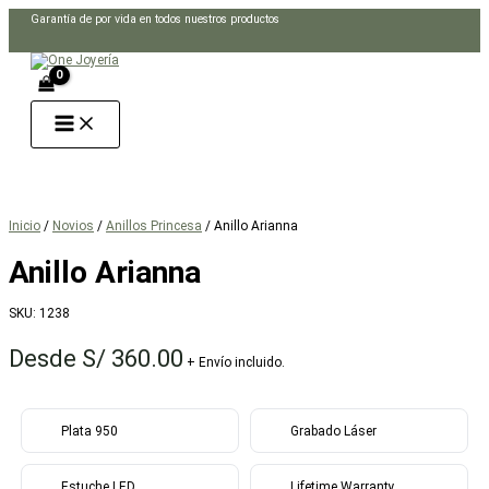
Ir
Garantía de por vida en todos nuestros productos
al
Buscar
contenido
Inicio
/
Novios
/
Anillos Princesa
/ Anillo Arianna
Anillo Arianna
SKU:
1238
Desde
S/
360.00
+ Envío incluido.
Plata 950
Grabado Láser
Estuche LED
Lifetime Warranty