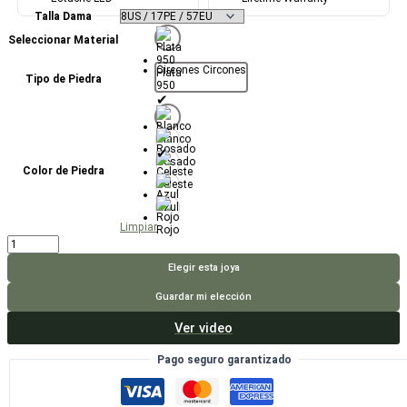
Talla Dama
Seleccionar Material
Circones
Circones
Plata
Tipo de Piedra
950
Blanco
Rosado
Color de Piedra
Celeste
Azul
Limpiar
Rojo
Anillo
Arianna
cantidad
Elegir esta joya
Guardar mi elección
Ver video
Pago seguro garantizado