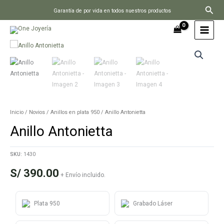
Ir
Busc
Garantía de por vida en todos nuestros productos
al
contenido
Inicio
/
Novios
/
Anillos en plata 950
/ Anillo Antonietta
Anillo Antonietta
SKU:
1430
S/
390.00
+ Envío incluido.
Plata 950
Grabado Láser