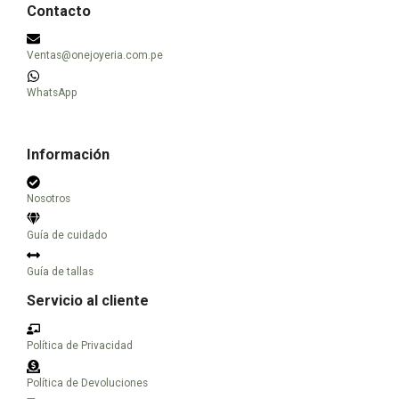
se
se
Contacto
pueden
pueden
elegir
elegir
Ventas@onejoyeria.com.pe
en
en
la
la
WhatsApp
página
página
de
de
producto
producto
Información
Nosotros
Guía de cuidado
Guía de tallas
Servicio al cliente
Política de Privacidad
Política de Devoluciones