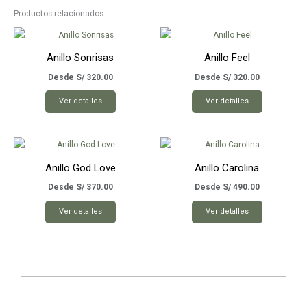
Productos relacionados
Anillo Sonrisas
Anillo Feel
Desde
S/
320.00
Desde
S/
320.00
Este
Este
Ver detalles
Ver detalles
producto
producto
tiene
tiene
múltiples
múltiples
variantes.
variantes.
Anillo God Love
Anillo Carolina
Las
Las
opciones
opciones
Desde
S/
370.00
Desde
S/
490.00
se
se
Este
Este
Ver detalles
Ver detalles
pueden
pueden
producto
producto
elegir
elegir
tiene
tiene
en
en
múltiples
múltiples
la
la
variantes.
variantes.
página
página
Las
Las
de
de
opciones
opciones
producto
producto