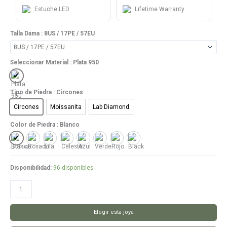
Estuche LED
Lifetime Warranty
Talla Dama
: 8US / 17PE / 57EU
Seleccionar Material
: Plata 950
Plata 950
Tipo de Piedra
: Circones
Circones
Moissanita
Lab Diamond
Circones
Moissanita
Lab Diamond
Color de Piedra
: Blanco
Blanco
Rosado
Lila
Celeste
Azul
Verde
Rojo
Black
LIMPIAR
Disponibilidad:
96 disponibles
Anillo
Antonietta
cantidad
Elegir esta joya