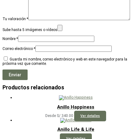
Tu valoración
*
Sube hasta 5 imágenes o vídeos
Nombre
*
Correo electrónico
*
Guarda mi nombre, correo electrónico y web en este navegador para la
próxima vez que comente.
Productos relacionados
Anillo Happiness
Este
Desde
S/
340.00
Ver detalles
producto
tiene
múltiples
Anillo Life & Life
variantes.
Las
Ver detalles