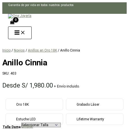
Ir
Garantía de por vida en todos nuestros productos
al
Buscar
contenido
Inicio
/
Novios
/
Anillos en Oro 18K
/ Anillo Cinnia
Anillo Cinnia
SKU:
403
Desde
S/
1,980.00
+ Envío incluido.
Oro 18K
Grabado Láser
Estuche LED
Lifetime Warranty
Limpiar
Talla Dama