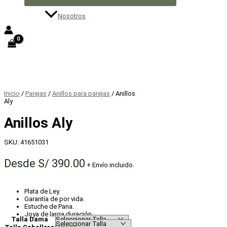
Nosotros
Inicio
/
Parejas
/
Anillos para parejas
/ Anillos
Aly
Anillos Aly
SKU:
41651031
Desde
S/
390.00
+ Envío incluido.
Plata de Ley.
Garantía de por vida.
Estuche de Pana.
Joya de larga duración.
Talla Dama
Limpiar