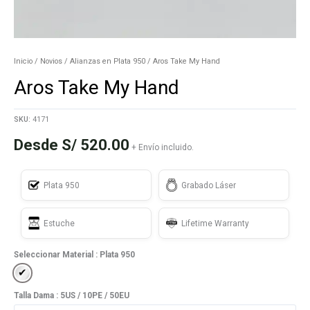
Inicio
/
Novios
/
Alianzas en Plata 950
/ Aros Take My Hand
Aros Take My Hand
SKU:
4171
Desde
S/
520.00
+ Envío incluido.
Plata 950
Grabado Láser
Estuche
Lifetime Warranty
Seleccionar Material
: Plata 950
Plata 950
Talla Dama
: 5US / 10PE / 50EU