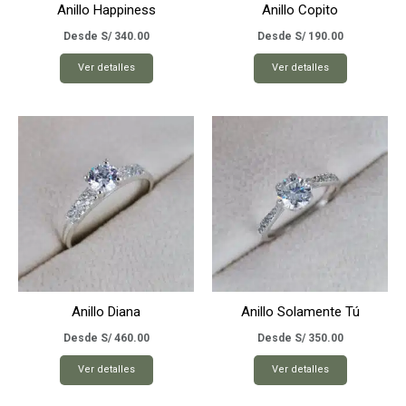
Anillo Happiness
Anillo Copito
Desde
S/
340.00
Desde
S/
190.00
Este
Este
Ver detalles
Ver detalles
producto
producto
tiene
tiene
múltiples
múltiples
variantes.
variantes.
Las
Las
opciones
opciones
se
se
pueden
pueden
elegir
elegir
en
en
la
la
página
página
Anillo Diana
Anillo Solamente Tú
de
de
producto
producto
Desde
S/
460.00
Desde
S/
350.00
Este
Este
Ver detalles
Ver detalles
producto
producto
tiene
tiene