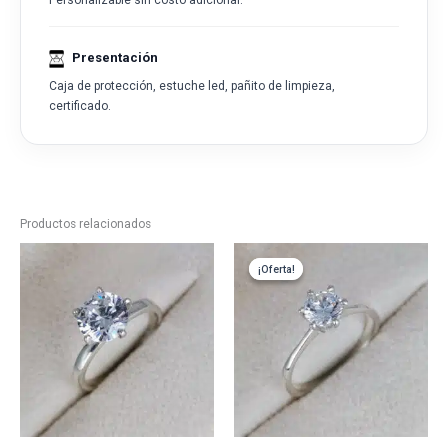
Personalizable sin costo adicional.
Presentación
Caja de protección, estuche led, pañito de limpieza,
certificado.
Productos relacionados
¡Oferta!
¡Oferta!