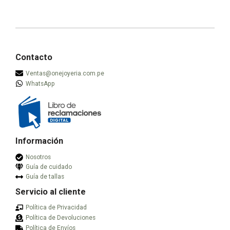
múltiples
múltiples
variantes.
variantes.
Las
Las
opciones
opciones
se
se
Contacto
pueden
pueden
Ventas@onejoyeria.com.pe
elegir
elegir
WhatsApp
en
en
la
la
página
página
de
de
producto
producto
Información
Nosotros
Guía de cuidado
Guía de tallas
Servicio al cliente
Política de Privacidad
Política de Devoluciones
Política de Envíos