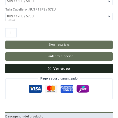
Talla Caballero
: 8US / 17PE / 57EU
LIMPIAR
Aros
Take
My
Elegir esta joya
Hand
cantidad
Guardar mi elección
Ver video
Pago seguro garantizado
Descripción del producto